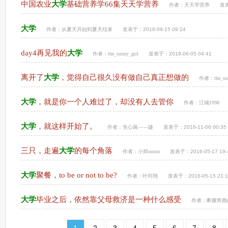
中国农业
大学
基础营养学66集天天学营养
作者：
天天学营养
发表
大学
作者：
从夏天开始到夏天结束
发表于：2018-09-15 09:24
day4再见我的
大学
作者：
the_sunny_girl
发表于：2018-06-05 04:41
离开了
大学
，觉得自己很久没有做自己真正想做的
作者：
the_su
大学
，就是你一个人难过了，却没有人去管你
作者：
江城1998
大学
，就这样开始了。
作者：
失心疯——婕
发表于：2016-11-06 00:35
三只，走遍
大学
的每个角落
作者：
小郑onion
发表于：2016-05-17 19:
大学
聚餐，to be or not to be?
作者：
叶尚翔
发表于：2016-05-15 21:1
大学
毕业之后，依然靠父母救济是一种什么感受
作者：
断腿奔跑