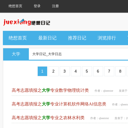
绝想首页
登录
注册
绝想首页
最新日记
推荐日记
浏览排行
大学
大学日记_大学日志
1
2
3
4
5
6
7
8
高考志愿填报之
大学
专业数学物理统计类
作者：
qbeerster
发表于：2
高考志愿填报之
大学
专业计算机软件网络AI信息类
作者：
qbeers
高考志愿填报之
大学
专业之农林水利类
作者：
qbeerster
发表于：202