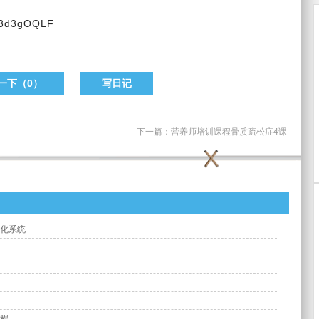
cS3d3gOQLF
一下（
0
）
写日记
下一篇：
营养师培训课程骨质疏松症4课
化系统
程