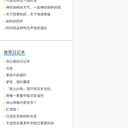
只是在怀念一段时光
神经病样的天气，一如神经病样的我
关于因果轮回，关于情债孽缘
如此的想你
时间就这样悄无声息的溜走
推荐日记本
伤心狼的日记本
北执
寒风中的落叶
梦里，落叶飘零
『黄土白骨』我守你百岁无忧。
青楼一夜繁华落尽皆成空
涂山有狐问君安否？
忆雪痕！
沉浸在安静的时光里
不曾想在最美年华错过最爱的你