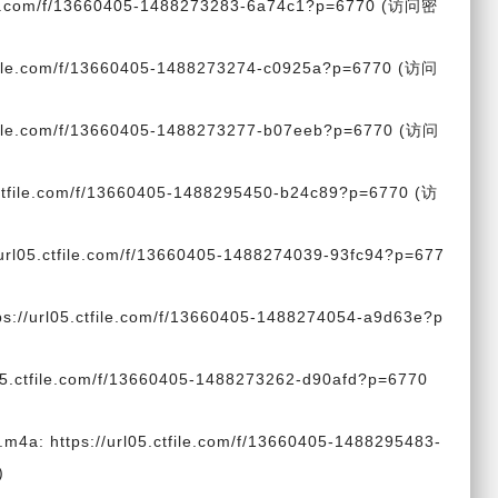
le.com/f/13660405-1488273283-6a74c1?p=6770 (访问密
ile.com/f/13660405-1488273274-c0925a?p=6770 (访问
ile.com/f/13660405-1488273277-b07eeb?p=6770 (访问
file.com/f/13660405-1488295450-b24c89?p=6770 (访
5.ctfile.com/f/13660405-1488274039-93fc94?p=677
rl05.ctfile.com/f/13660405-1488274054-a9d63e?p
ctfile.com/f/13660405-1488273262-d90afd?p=6770
ps://url05.ctfile.com/f/13660405-1488295483-
)