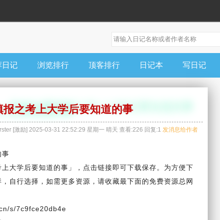
荐日记
浏览排行
顶客排行
日记本
写日记
填报之考上大学后要知道的事
ster
[
激励
]
2025-03-31 22:52:29
星期一
晴天
查看:
226
回复:
1
发消息给作者
的事
考上大学后要知道的事」，点击链接即可下载保存。为方便下
样，自行
选择
，如需更多资源，请收藏最下面的免费资源总网
n/s/7c9fce20db4e