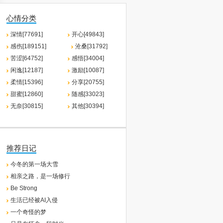
心情分类
深情[77691]
开心[49843]
感伤[189151]
沧桑[31792]
苦涩[64752]
感悟[34004]
闲逸[12187]
激励[10087]
柔情[15396]
分享[20755]
甜蜜[12860]
随感[33023]
无奈[30815]
其他[30394]
推荐日记
今冬的第一场大雪
相亲之路，是一场修行
Be Strong
生活已经被AI入侵
一个奇怪的梦