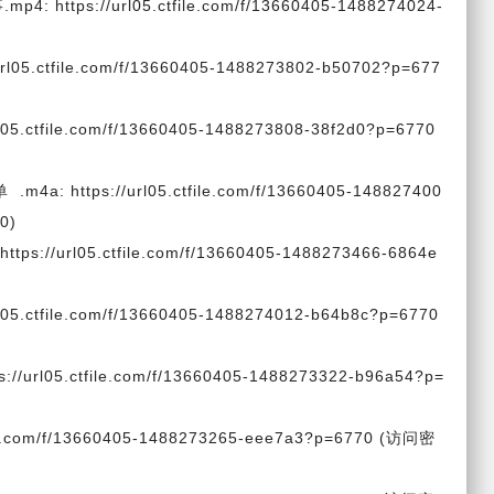
ps://url05.ctfile.com/f/13660405-1488274024-
5.ctfile.com/f/13660405-1488273802-b50702?p=677
.ctfile.com/f/13660405-1488273808-38f2d0?p=6770
 .m4a: https://url05.ctfile.com/f/13660405-148827400
0)
/url05.ctfile.com/f/13660405-1488273466-6864e
url05.ctfile.com/f/13660405-1488274012-b64b8c?p=6770
rl05.ctfile.com/f/13660405-1488273322-b96a54?p=
le.com/f/13660405-1488273265-eee7a3?p=6770 (访问密