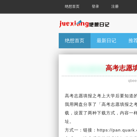
绝想首页
登录
注册
绝想首页
最新日记
推
高考志愿
qbeer
高考
志愿填报之考上
大学
后要
知道
我用网盘分享了「高考志愿填报之
载，设置了两种下载方式，内容一
址。
方式一：链接：https://pan.quark.c