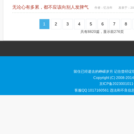
无论心有多累，都不应该向别人发脾气
作者：
忆当年
发表于：2018
1
2
3
4
5
6
7
8
共有8820篇，显示前276页
留住已经逝去的峥嵘岁月 记住曾经绽
Copyright (C) 2008-2014
京ICP备2023001011
客服QQ 1017160561 违法和不良信息举