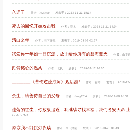
久违了
作者：
loveloop
发表于：2023-11-21 15:14
死去的回忆开始攻击我
作者：
安木
发表于：2023-11-21 14:54
清白之年
作者：
雨下好乱
发表于：2019-03-07 02:27
我爱你十年如一日沉淀，放手给你所有的碧海蓝天
作者：
雨下
刻骨铭心的温柔
作者：
北执
发表于：2019-01-12 16:00
________《悲伤逆流成河》观后感°
作者：
君卿
发表于：2018-12-0
余生，请善待自己的父母
作者：
zhang1234
发表于：2018-11-08 16:31
遗落的红尘，你放纵追逐，我继续寻找幸福，我们各安天命 
10-27 07:35
原谅我不能挑灯夜读
作者：
雨下好乱
发表于：2018-10-25 04:49