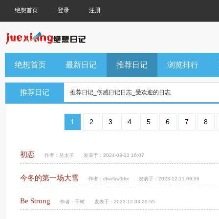
绝想首页
登录
注册
绝想首页
最新日记
推荐日记
浏览排行
推荐日记
推荐日记_伤感日记日志_受欢迎的日志
1
2
3
4
5
6
7
8
初恋
作者：
丛太子
发表于：2024-03-13 16:07
今冬的第一场大雪
作者：
dfwe5rw3rfee
发表于：2023-12-11 09:06
Be Strong
作者：
千树
发表于：2023-12-03 20:55