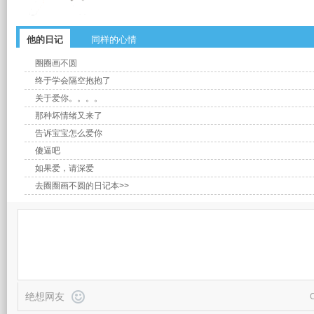
他的日记
同样的心情
圈圈画不圆
终于学会隔空抱抱了
关于爱你。。。。
那种坏情绪又来了
告诉宝宝怎么爱你
傻逼吧
如果爱，请深爱
去圈圈画不圆的日记本>>