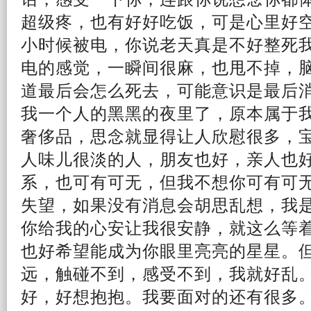
超级疼，也有好好吃饭，可是心里好
小时候被电，你说老天真是不好整死
电的感觉，一瞬间很麻，也甩不掉，
道
最后
会怎么死去，可能意识是最后消
我
一个人
的黑黑的
夜
里了，原本属于
奢侈品，
思念
就显得让人欣慰很多，
人味儿很淡的人，
朋友
也好，亲人也
系，也可有可无，但我不
想你
可有可
失望
，
如果
没有消息会胡思
乱
想，我
你给我的心安让我很安静，就这么等
也好
希望
能成为你眼里亮亮的星星。
远，触碰不到，感受不到，我就好乱
好，好想抱抱。我要面对的还有很多