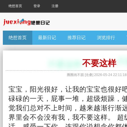
绝想首页
登录
注册
绝想首页
最新日记
推荐日记
浏览排行
不要这样
圈圈画不圆
[
沧桑
]
2026-05-24 22:11:18
宝宝，
阳光
很好，让我的宝宝也很好
碌碌的一天，屁事一堆，超级
烦
躁，
觉
我们总对不上时间，越来越渐行渐
界里会不会没有我，我不要这样。 超
话，感受一下你，连跟你说
想念
你都