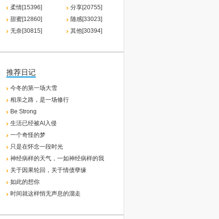
柔情[15396]
分享[20755]
甜蜜[12860]
随感[33023]
无奈[30815]
其他[30394]
推荐日记
今冬的第一场大雪
相亲之路，是一场修行
Be Strong
生活已经被AI入侵
一个奇怪的梦
只是在怀念一段时光
神经病样的天气，一如神经病样的我
关于因果轮回，关于情债孽缘
如此的想你
时间就这样悄无声息的溜走