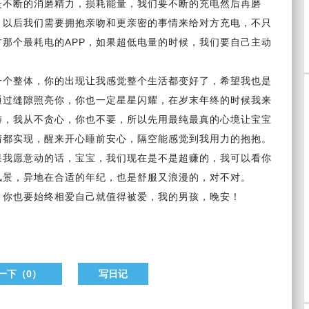
是不断的消磨精力，损耗能量，我们要不断的充电然后再磨
，以后我们需要拥抱亲吻和更亲密的事情来给对方充电，不只
那个最耗电的APP，
如果
超低电量的时候，我们要
自己
主动
。
一个整体，你的出现让我
感觉
整个生活都变好了，
希望
我也是
通过缝隙照亮你，你也一定星星闪耀，在岁末年终的时候我来
祷，我从不贪心，你也不要，所以先用最纯最真的心境让宝宝
情都实现，醒来
开心
睡前安心，隔空能感觉到我用力的抱抱。
果我愿意动的话，宝宝，我们现在是不是超赚的，我可以看你
风景，异地在合适的年纪，也是舒服又浪漫的，对不对。
，你也要始终相爱自己就值得被爱，我的男孩，晚安！
一下（
0
）
写日记