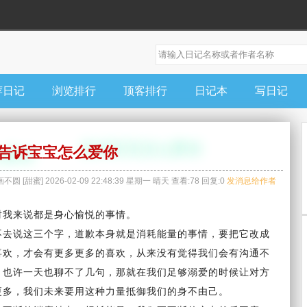
荐日记
浏览排行
顶客排行
日记本
写日记
告诉宝宝怎么爱你
画不圆
[
甜蜜
]
2026-02-09 22:48:39
星期一
晴天
查看:
78
回复:
0
发消息给作者
对我来说都是身心愉悦的事情。
不去说这三个字，道歉本身就是消耗能量的事情，要把它改成
喜欢，才会有更多更多的喜欢，从来没有觉得我们会有沟通不
，也许一天也聊不了几句，那就在我们足够溺爱的时候让对方
更多，我们未来要用这种力量抵御我们的身不由己。