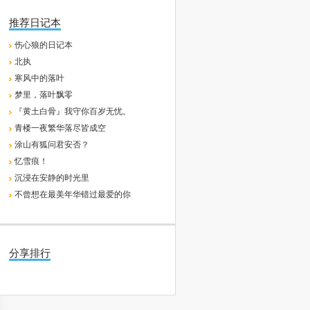
推荐日记本
伤心狼的日记本
北执
寒风中的落叶
梦里，落叶飘零
『黄土白骨』我守你百岁无忧。
青楼一夜繁华落尽皆成空
涂山有狐问君安否？
忆雪痕！
沉浸在安静的时光里
不曾想在最美年华错过最爱的你
分享排行