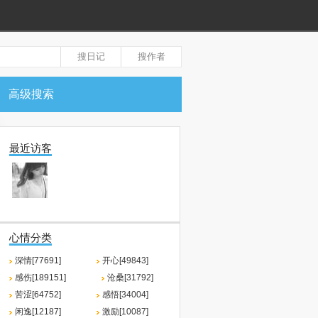
高级搜索
最近访客
心情分类
深情[77691]
开心[49843]
感伤[189151]
沧桑[31792]
苦涩[64752]
感悟[34004]
闲逸[12187]
激励[10087]