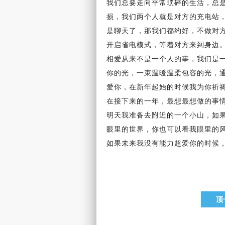
我们总要走向平常琐碎的
生活
，总
损，我们两个人就是对方的充电站
是聊天了，那我们都约好，不做对方
开启省电模式，等着对方来到身边
相爱
从来不是
一个人
的事，我们是
你的光，一束温暖温柔包容的光，
爱你，在
新年
起始的时候我为你祈
在接下来的
一年
，最想最想做的事
明天我准备去附近的一个小山，如
眼里的世界，你也可以看我眼里的
如果未来我没有能力超爱你的时候
顶