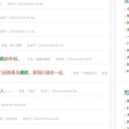
日
发表于：2018-05-24 00:24
发表于：2018-02-25 18:18
B
发表于：2018-02-25 17:45
作者：
离人旧梦
发表于：2017-07-22 22:55
此
的幸福。
作者：
温暖的孤城
发表于：2016-12-26 15:16
们还能看见
彼此
，那我们就在一起。
作者：
不就是忘记
发表
人……
作者：
° 兔吖
发表于：2016-11-14 02:46
刚
016-07-28 09:08
者：
后来多美
发表于：2016-05-01 21:16