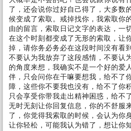
了，还会说你过好自己得了，大多数
候变成了索取。戒掉找你，我索取你
由的
留言
，索取
日记
文字的表达，一
在这个时刻都变成了无形的索取，让
掉，请你务必务必在这段时间没有看
不要认为我
放弃
了这段
感情
，不要认
的角度来想，我确实不是一个好的爱
伴，只会问你在干嘛要想我，给不了
障，这些你不要我也没有，给不了你
只会享受你带我走出精神困惑，给不
无时无刻让你回复信息，你的不舒服
了，你觉得我索取的时候，会认为你
让你轻松，可能我认为错了，想让你