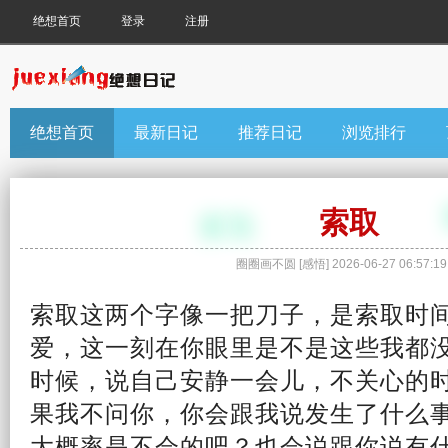
绝想首页
登录
注册
绝想首页
最新日记
推荐日记
浏览排行
索取
圈圈画不圆
[
感悟
]
2026-06-27 06:57:19
索取这两个字像一把刀子，是索取时
爱，这一刻在你眼里是不是这些我都
时候，说
自己
安静一会儿，不关心的
果
我不问你，你会跟我说发生了什么
大概率是不会的吧？也会说跟你说有