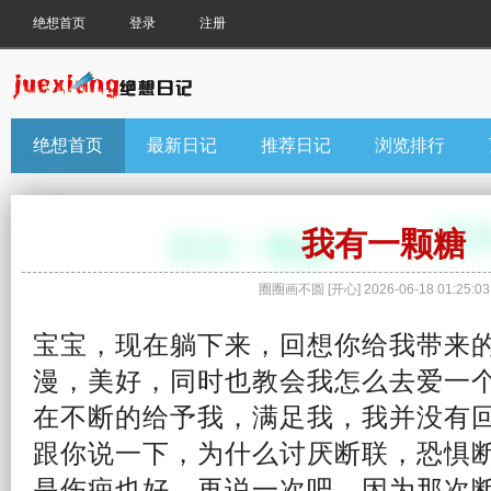
绝想首页
登录
注册
绝想首页
最新日记
推荐日记
浏览排行
我有一颗糖
圈圈画不圆
[
开心
]
2026-06-18 01:25:03
宝宝，现在躺下来，回
想你
给我带来
漫，美好，同时也教会我怎么去
爱
一
在不断的给予我，满足我，我并没有回
跟你说一下，
为什么
讨厌
断联，恐惧
是伤疤也好，再说一次吧。因为那次