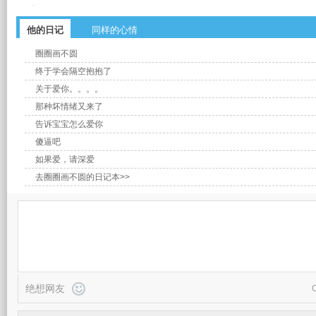
他的日记
同样的心情
圈圈画不圆
终于学会隔空抱抱了
关于爱你。。。。
那种坏情绪又来了
告诉宝宝怎么爱你
傻逼吧
如果爱，请深爱
去圈圈画不圆的日记本>>