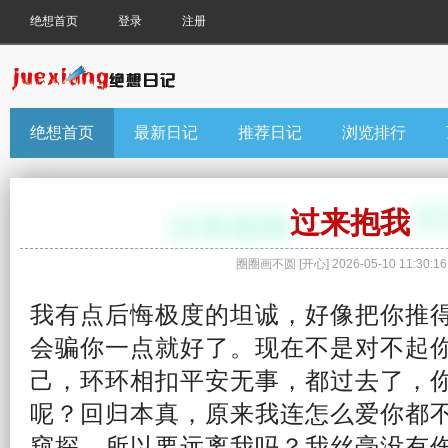
绝想首页
登录
注册
绝想首页
最新日记
推荐日记
浏览排行
过来抱我
圈圈画不圆
[
开心
]
2026-05-10 11:30:16
我有点
后悔
极度的坦诚，好像把你推
会骗你一点就好了。现在不是
对不起
己
，环环相扣平安无事，都
过去
了，
呢？回归本真，原来我连怎么爱你都
窥探，所以要远离我吗？我丝毫没有