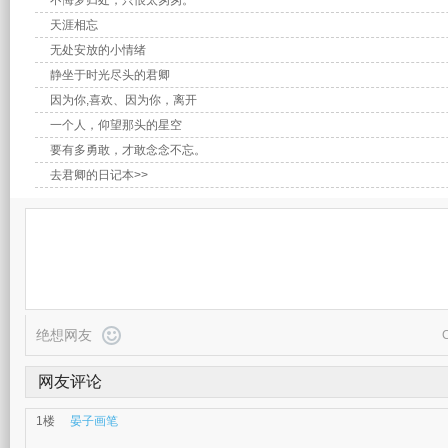
不悔梦归处，只恨太匆匆。
天涯相忘
无处安放的小情绪
静坐于时光尽头的君卿
因为你,喜欢、因为你，离开​
一个人，仰望那头的星空
要有多勇敢，才敢念念不忘。
去君卿的日记本>>