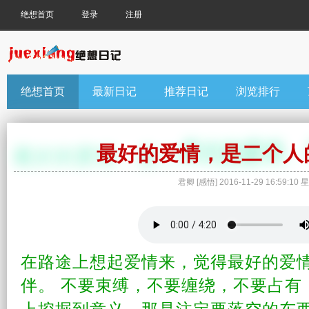
绝想首页
登录
注册
绝想首页
最新日记
推荐日记
浏览排行
最好的爱情，是二个人
君卿
[
感悟
]
2016-11-29 16:59:10
星
在路途上想起
爱情
来，觉得最好的爱
伴。
不要束缚，不要缠绕，不要占有
上挖掘到意义，那是注定要落空的东