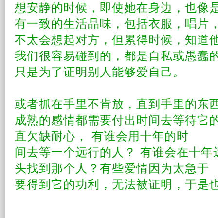
想安静的时候，即使她在身边，也像
有一致的
生活
品味，包括衣服，唱片
不太会想起对方，但累得时候，
知道
我们很容易碰到的，都是
自私
或愚蠢
只是为了证明别人能够爱自己。
或者抓在手里不肯放，直到手里的东
成熟
的
感情
都需要付出时间去
等待
它
直欠缺耐心， 有谁会用
十年
的时
间去等一个远行的人？ 有谁会在十年
头找到那个人？有些爱情因为太急于
要得到它的功利，无法被证明，于是