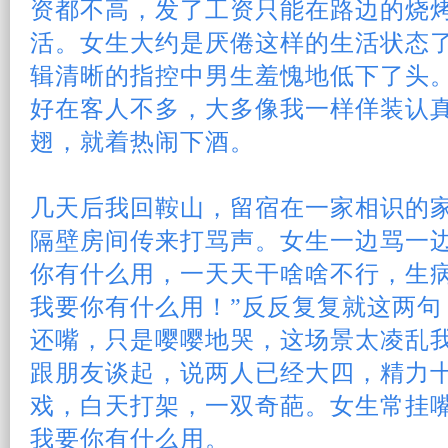
资都不高，发了工资只能在路边的烧
活
。女生大约是厌倦这样的生活状态
辑清晰的指控中男生羞愧地低下了头
好在客人不多，大多像我一样佯装认
翅，就着热闹下酒。
几天后我回鞍山，留宿在一家相识的
隔壁房间传来打骂声。女生一边骂一边
你有什么用，一天天干啥啥不行，生
我要你有什么用！”反反复复就这两句
还嘴，只是嘤嘤地哭，这场景太凌
乱
跟
朋友
谈起，说两人已经大四，精力
戏，白天打架，一双奇葩。女生常挂
我要你有什么用。