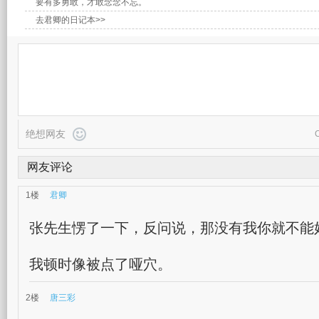
要有多勇敢，才敢念念不忘。
去君卿的日记本>>