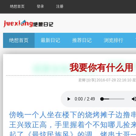
绝想首页
登录
注册
绝想首页
最新日记
推荐日记
浏览排行
我要你有什么用
君卿
[
分享
]
2016-07-28 22:16:10
星
傍晚
一个人
坐在楼下的烧烤摊子边撸
王兴致正高，手里握着个不知哪儿捡来
起了《最炫民族风》的调，烤串大哥