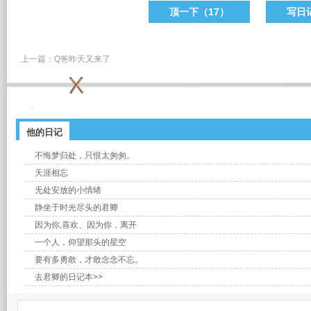
顶一下（
17
）
写日
上一篇：
Q爸昨天又来了
他的日记
不悔梦归处，只恨太匆匆。
天涯相忘
无处安放的小情绪
静坐于时光尽头的君卿
因为你,喜欢、因为你，离开​
一个人，仰望那头的星空
要有多勇敢，才敢念念不忘。
去君卿的日记本>>