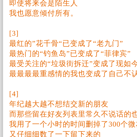
即使将来会是
陌生
人
我也愿意倾付所有。
[3]
最红的”花千骨“已
变成了“老九门”
最热门的“钓鱼岛”已变成了“菲律宾”
最受关注的“垃圾街拆迁”变成了现如今
最最最最重
感情
的我也变成了
自己
不
[4]
年纪越大越不想结交
新的
朋友
而那些留在好友列表里常久不说话的
我用了一个小时的时间删掉了300个微
又仔细细数了一下留下来的