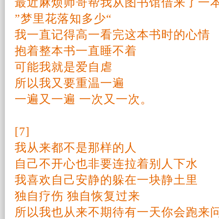
最近麻
烦
师哥帮我从图书馆借来了一
”梦里花落知多少“
我一直记得高一看完这本书时的心情
抱着整本书一直睡不着
可能我就是爱自虐
所以我又要重温一遍
一遍又一遍 一次又一次。
[7]
我从来都不是那样的人
自己不
开心
也非要连拉着
别人
下水
我喜欢自己安静的躲在一块静土里
独自疗伤 独自恢复过来
所以我也从来不
期待
有一天你会跑来