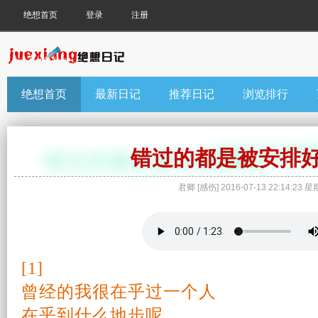
绝想首页
登录
注册
绝想首页
最新日记
推荐日记
浏览排行
错过的都是被安排
君卿
[
感伤
]
2016-07-13 22:14:23
星
[1]
曾经
的我很在乎过
一个人
在乎到什么地步呢