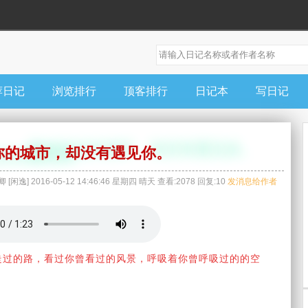
荐日记
浏览排行
顶客排行
日记本
写日记
你的城市，却没有遇见你。
卿
[
闲逸
]
2016-05-12 14:46:46
星期四
晴天
查看:
2078
回复:
10
发消息给作者
走过的路，看过你曾看过的风景，呼吸着你曾呼吸过的的空