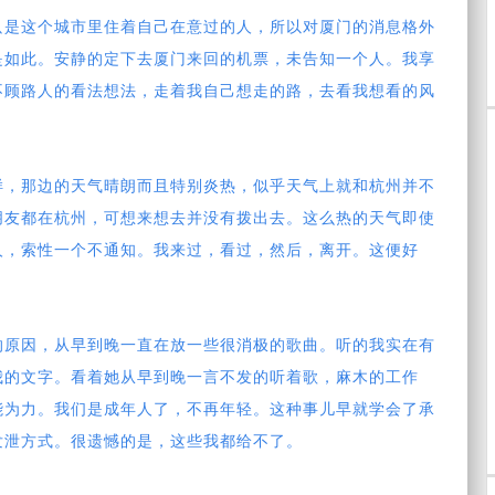
只是这个城市里住着自己在意过的人，所以对厦门的消息格外
是如此。安静的定下去厦门来回的机票，未告知一个人。我享
不顾路人的看法想法，走着我自己想走的路，去看我想看的风
样，那边的天气晴朗而且特别炎热，似乎天气上就和杭州并不
朋友都在杭州，可想来想去并没有拨出去。这么热的天气即使
人
，索性一个不通知。我来过，看过，然后，离开。这便好
的原因，从早到晚一直在放一些很消极的歌曲。听的我实在有
我的文字。看着她从早到晚一言不发的听着歌，麻木的工作
能为力。我们是成年人了，不再年轻。这种事儿早就学会了承
发泄方式。很遗憾的是，这些我都给不了。