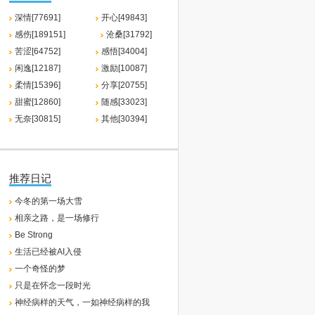
深情[77691]
开心[49843]
感伤[189151]
沧桑[31792]
苦涩[64752]
感悟[34004]
闲逸[12187]
激励[10087]
柔情[15396]
分享[20755]
甜蜜[12860]
随感[33023]
无奈[30815]
其他[30394]
推荐日记
今冬的第一场大雪
相亲之路，是一场修行
Be Strong
生活已经被AI入侵
一个奇怪的梦
只是在怀念一段时光
神经病样的天气，一如神经病样的我