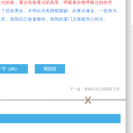
走过的路，看过你曾看过的风景，呼吸着你曾呼吸过的的空
多了悲欢离合，才明白月有阴晴圆缺。此事古难全。一切有为
无常。祝我自己旅途愉快，祝我的厦门之旅能开心快乐。
一下（
28
）
写日记
下一篇：
谢谢生活让我遇见了你