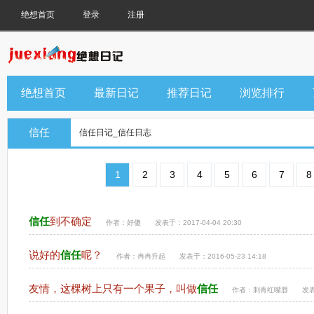
绝想首页
登录
注册
绝想首页
最新日记
推荐日记
浏览排行
信任
信任日记_信任日志
1
2
3
4
5
6
7
8
信任
到不确定
作者：
好傻
发表于：2017-04-04 20:30
说好的
信任
呢？
作者：
冉冉升起
发表于：2016-05-23 14:18
友情，这棵树上只有一个果子，叫做
信任
作者：
刺青红嘴唇
发表