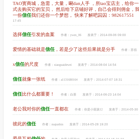
TAO寳商城，急需，大量，唰dan人手 ，所tao宝店主，给你
式去购买它的宝贝， 然后给下店铺好评，自己会得到佣金，我们
一份
信任
我们还你一个梦想， 快来了解吧囚囚：982617551
17:45
选择
信任
引发的血案
作者：
ywex_06
发表于：2014-09-06 09:00
爱情的基础就是
信任
，若是少了这些后果就是分手
作者：
苏佰
x
信任
的尺度
作者：
xiaoguaidewei
发表于：2014-08-04 14:54
信任
就像一张纸
作者：
a1131680164
发表于：2014-07-07 18:31
信任
比什么都重要！
作者：
白茶
发表于：2014-06-23 14:04
老公我对你的
信任
一直都在
作者：
你是小屁孩12
发表于：2014-05-30 
彼此的
信任
作者：
majunbin
发表于：2014-05-28 19:20
爱是互相
信任
的