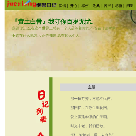
深情 |
开心 |
感伤 |
沧桑 |
苦涩 |
感悟 |
闲逸 |
『黄土白骨』我守你百岁无忧。
我要你知道,在这个世界上总有一个人是等着你的,不管在什么时候,
不管在什么地方,反正你知道,总有这么个人。
主题
那一抹芬芳，再也不忧伤。
那回忆，在浮生里轮回。
爱上霍建华版的白子画。
时光未老，我们已散。
“择一城终老，遇一人白首”