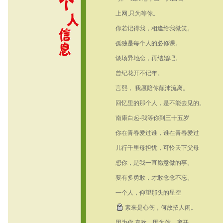
上网,只为等你。
你若记得我，相逢给我微笑。
孤独是每个人的必修课。
谈场异地恋，再结婚吧。
曾纪花开不记年。
言熙， 我愿陪你颠沛流离。
回忆里的那个人，是不能去见的。
南康白起-我等你到三十五岁
你在青春爱过谁，谁在青春爱过
你。
儿行千里母担忧，可怜天下父母
心。
想你，是我一直愿意做的事。
要有多勇敢，才敢念念不忘。
一个人，仰望那头的星空
素来是心伤，何故招人闲。
因为你,喜欢、因为你，离开​