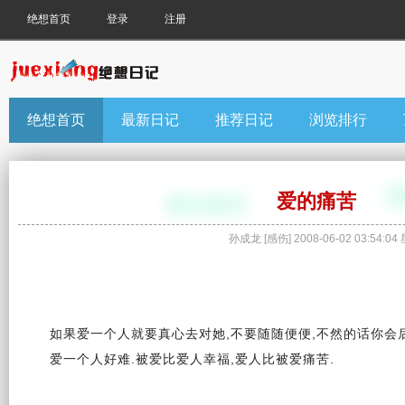
绝想首页
登录
注册
绝想首页
最新日记
推荐日记
浏览排行
爱的痛苦
孙成龙
[
感伤
]
2008-06-02 03:54:04
如果
爱
一个人
就要
真心
去对她,不要随随便便,不然的话你会
爱一个人好难.被爱比爱人
幸福
,爱人比被爱痛苦.