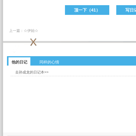
顶一下（
41
）
写日
上一篇：
☆伊始☆
他的日记
同样的心情
去孙成龙的日记本>>