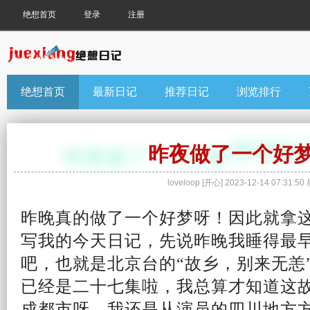
绝想首页
登录
注册
绝想首页
最新日记
推荐日记
浏览排行
昨夜做了一个好
loveloop
[
开心
]
2023-12-14 07:31:50
昨晚真的做了一个好梦呀！因此就拿
写我的
今天
日记
，先说昨晚我睡得最
吧，也就是北京台的“
故乡
，别来无恙
已经是二十七集啦，我总算才
知道
这
成都市呀。我还是从演员的四川地方