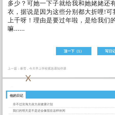
多少？可她一下子就给我和她姥姥还
衣，据说是因为这些分别都大折哩!可
上千呀！理由是要
过年
啦，是给我们
嘛......
顶一下（
1
）
写日
上一篇：
暴雪，今天早上学校紧急通知停课
他的日记
非不过沧海大叔大叔健康计划
我们的明天是不是还会像现在这样休闲