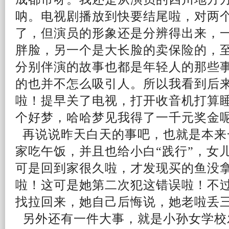
呐。电视剧播放到快要结尾啦，对两
了，但演员的形象还是分辨得出来，
胖脸，另一个是大长脸的卖保险的，
分别
伴演的故事也都是年轻人的那些
的也并不怎么吸引人。所以我看到
后
啦！提早关了电视，打开收音机打算
个好梦，哈哈梦见我得了一千元奖金
再
说说
昨天白天的事吧，也就是本来
家吃午饭，并且也给小白“践行”，女
可是回到家很久啦，才发现买的鱼没
啦！这可是她第二次犯这错误啦！不
找拉回来，她
自己
后悔
说，她老啦丢
另外还有一件大事，就是小孙女学校