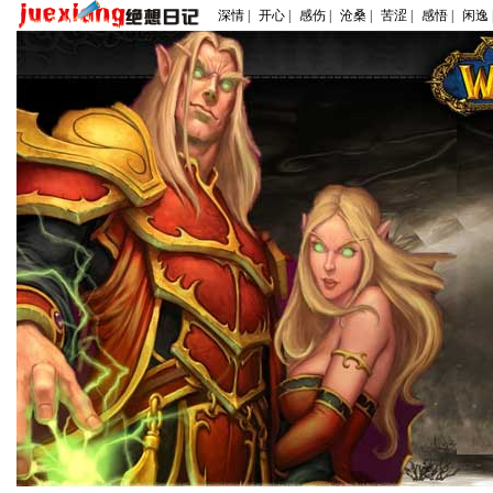
深情 |
开心 |
感伤 |
沧桑 |
苦涩 |
感悟 |
闲逸 