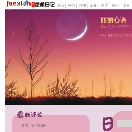
深情 |
开心 |
感伤 |
沧桑 |
苦涩 |
感悟 |
闲逸 |
丽丽心语
喜欢你是一种无形
一个难以实现的梦
老大，有你真好