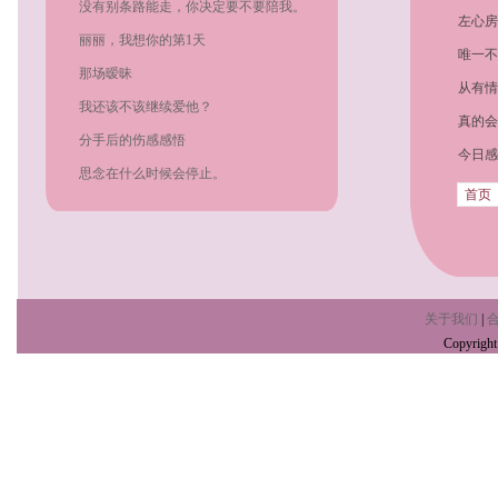
没有别条路能走，你决定要不要陪我。
左心房
丽丽，我想你的第1天
唯一不
那场暧昧
从有情
我还该不该继续爱他？
真的会
分手后的伤感感悟
的所有
今日感
思念在什么时候会停止。
首页
关于我们
|
Copyrig