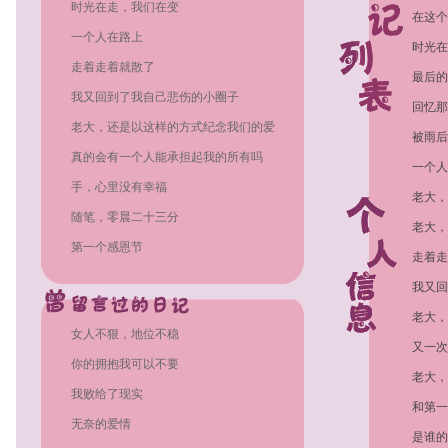
时光在走，我们在变
在这个
一个人在路上
甜蜜
时光在
走着走着就散了
最后的
我又回到了我自己悲伤的小圈子
回忆那
老大，还是以这样的方式纪念我们的爱
被雨后
情吧
真的会有一个人能承担起我的所有吗
一个人
手，心里没有幸福
老大，
随笔，零晨二十三分
老大，
第一个感恩节
走着走
我又回
圈子
老大，
女人不狠，地位不稳
又一次
你的拥抱我可以不要
老大，
我败给了现实
念我们
和第一
无奈的爱情
是谁的