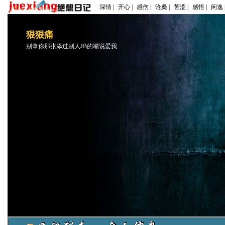
深情 |
开心 |
感伤 |
沧桑 |
苦涩 |
感悟 |
闲逸 
狠狠痛
别拿你那张添过别人JB的嘴说爱我