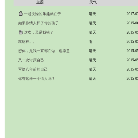
主题
天气
一起洗澡的乐趣就在于
晴天
2017-0
如果你情人怀了你的孩子
晴天
2015-0
这次，又是我错了
晴天
2015-0
就这样。。
雨
2015-0
想你，是我一直都在做，也愿意
晴天
2015-0
做的事。
又一次讨厌自己
晴天
2015-0
写给八年前的自己
晴天
2015-0
你有这样一个情人吗？
晴天
2015-0