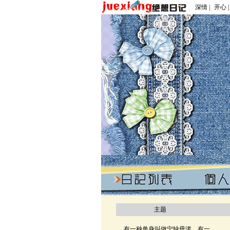
深情 |
开心 |
主题
有一种单身叫做宁缺毋滥，有一