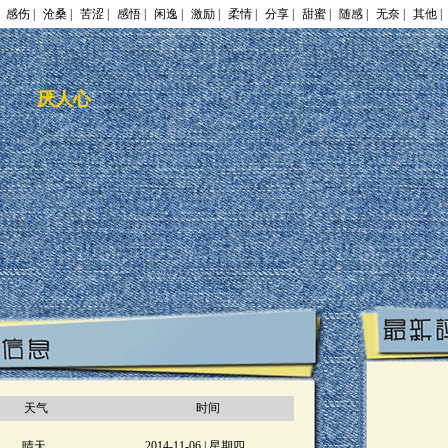
感伤 |
沧桑 |
苦涩 |
感悟 |
闲逸 |
激励 |
柔情 |
分享 |
甜蜜 |
随感 |
无奈 |
其他 |
厌人心
天气
时间
晴天
2014-11-06 | 星期四