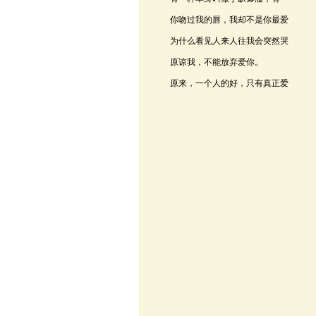
种单身只叫为某人。
你吻过我的唇，我却不是你最爱
的人。
为什么看见人来人往我会突然哭
泣。
原谅我，不能放弃爱你。
原来，一个人的好，只有真正爱
他的那个人才知道。