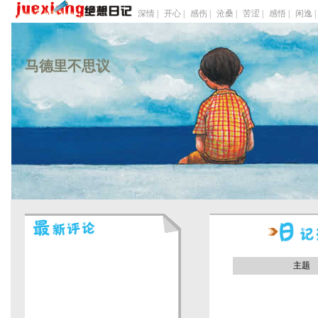
深情 |
开心 |
感伤 |
沧桑 |
苦涩 |
感悟 |
闲逸 |
马德里不思议
主题