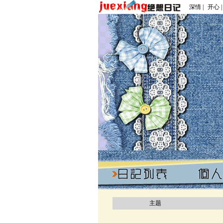
深情 |
开心 |
主题