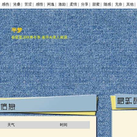
感伤 |
沧桑 |
苦涩 |
感悟 |
闲逸 |
激励 |
柔情 |
分享 |
甜蜜 |
随感 |
无奈 |
其他 |
半梦
春暖夏凉秋爽冬寒 遍寻未果人难遇…
天气
时间