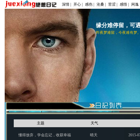
深情 |
开心 |
感伤 |
沧桑 |
苦涩 |
感悟 |
闲逸 
缘分难停留，可
昨夜梦难留，今夜难有梦
主题
天气
懂得放弃，学会忘记，收获幸福
晴天
2015-0