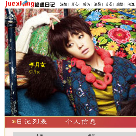
深情 |
开心 |
感伤 |
沧桑 |
苦涩 |
感悟 |
闲逸 
李月女
李月女