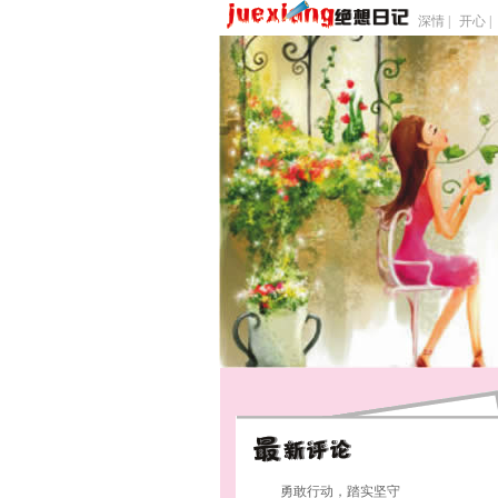
深情 |
开心 |
勇敢行动，踏实坚守