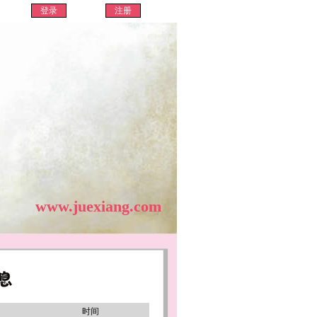
www.juexiang.com
时间