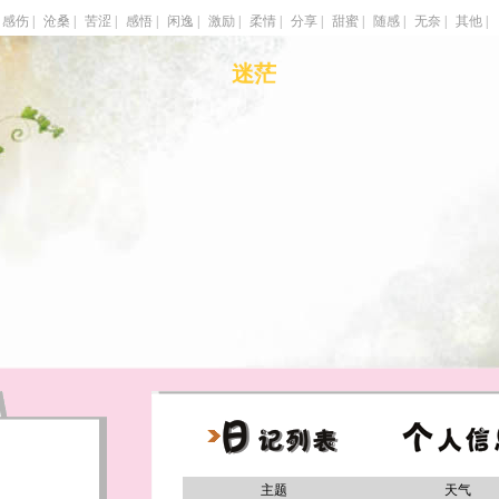
感伤 |
沧桑 |
苦涩 |
感悟 |
闲逸 |
激励 |
柔情 |
分享 |
甜蜜 |
随感 |
无奈 |
其他 |
迷茫
主题
天气