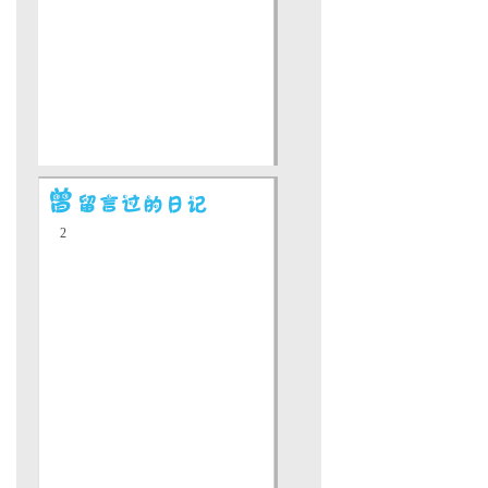
唱歌没有那么好
什么舞蹈都不会
脑子很笨。我讨
些公式弄晕。 
没有那么温柔。
性。
2