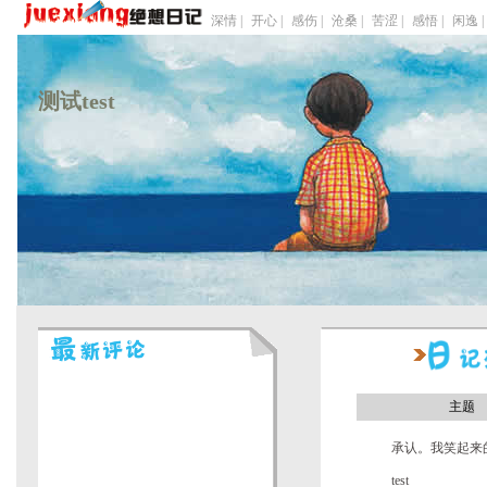
深情 |
开心 |
感伤 |
沧桑 |
苦涩 |
感悟 |
闲逸 |
测试test
主题
承认。我笑起来
好看。像个傻子
test