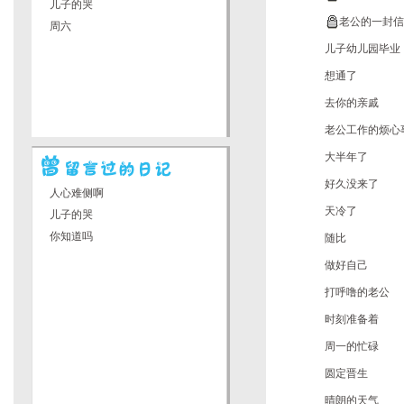
儿子的哭
老公的一封信
周六
儿子幼儿园毕业
想通了
去你的亲戚
老公工作的烦心
大半年了
好久没来了
人心难侧啊
天冷了
儿子的哭
你知道吗
随比
做好自己
打呼噜的老公
时刻准备着
周一的忙碌
圆定晋生
晴朗的天气