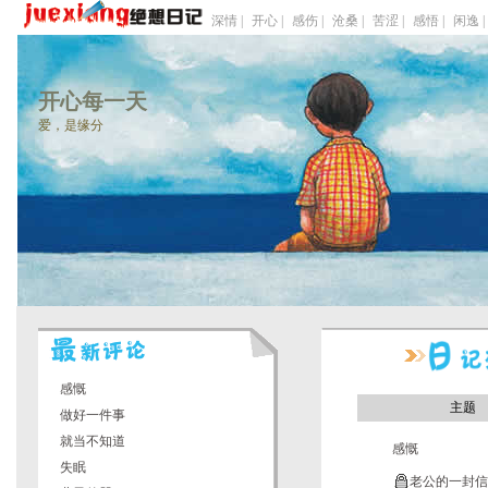
深情 |
开心 |
感伤 |
沧桑 |
苦涩 |
感悟 |
闲逸 |
开心每一天
爱，是缘分
感慨
主题
做好一件事
就当不知道
感慨
失眠
老公的一封信