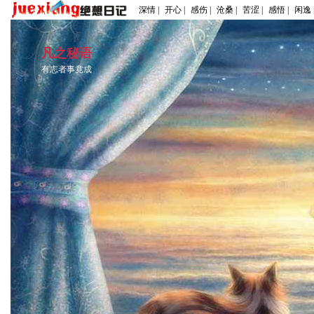
深情 |
开心 |
感伤 |
沧桑 |
苦涩 |
感悟 |
闲逸 
凡之秘语
有志者事竟成