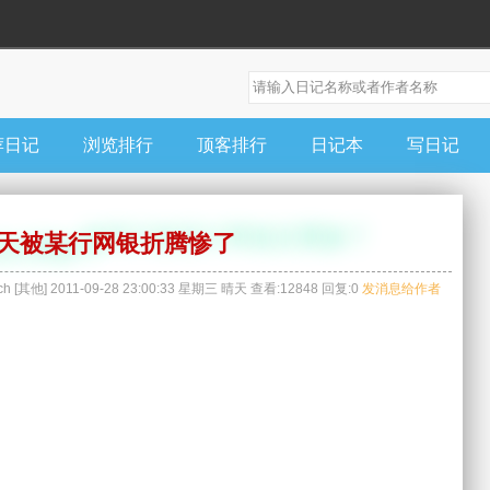
荐日记
浏览排行
顶客排行
日记本
写日记
天被某行网银折腾惨了
ch
[
其他
]
2011-09-28 23:00:33
星期三
晴天
查看:
12848
回复:
0
发消息给作者