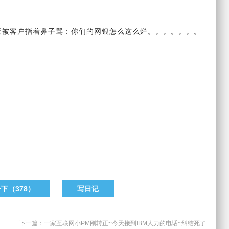
天被客户指着鼻子骂：你们的网银怎么这么烂。。。。。。。
一下（
378
）
写日记
下一篇：
一家互联网小PM刚转正~今天接到IBM人力的电话~纠结死了