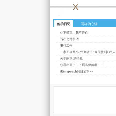
他的日记
同样的心情
你不懂我，我不怪你
写在七月的话
银行工作
一家互联网小PM刚转正~今天接到IBM
关于瞬联 求指教
领导出差了，下属当保姆啊！！
去imspeach的日记本>>