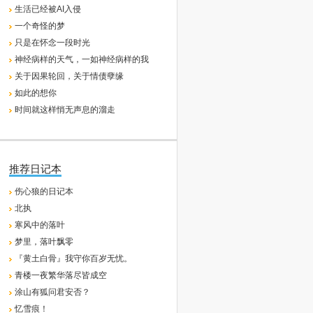
生活已经被AI入侵
一个奇怪的梦
只是在怀念一段时光
神经病样的天气，一如神经病样的我
关于因果轮回，关于情债孽缘
如此的想你
时间就这样悄无声息的溜走
推荐日记本
伤心狼的日记本
北执
寒风中的落叶
梦里，落叶飘零
『黄土白骨』我守你百岁无忧。
青楼一夜繁华落尽皆成空
涂山有狐问君安否？
忆雪痕！