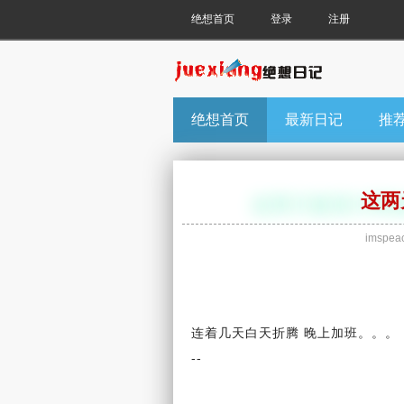
绝想首页
登录
注册
绝想首页
最新日记
推
这两
imspea
连着几天白天折腾 晚上加班。。。
--