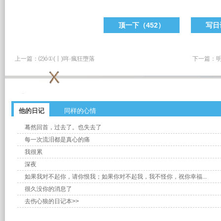
顶一下（
452
）
写日
上一篇：
⑵ó①(丨)哖·瘋狂墮落
下一篇：
他的日记
同样的心情
蓦然回首，过去了。也失去了
每一次流泪都是真心的痛
我很累
深夜
如果我对不起你，请你恨我；如果你对不起我，我不怪你，祝你幸福...
很久没你的消息了
去伤心狼的日记本>>