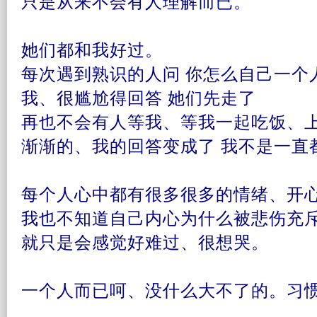
只是从来不会有人理解而已。
她们都和我好过。
每次遇到熟识的人问 你怎么自己一个
我、很尴尬得回答 她们先
走了
再也不会有人等我、等我一起吃饭、
渐渐的、我的回答变成了 我不是一直
每个人心中都有很多很多的情绪、
开
我也不
知道
自己内心
为什么
被
悲伤
充
就只是会
感觉
好难过、很
想哭
。
一个人而已呵、没什么大不了的。习