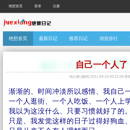
绝想首页
登录
注册
绝想首页
最新日记
推荐日记
浏览排行
自己一个人了
伤心狼
[
感伤
]
2011-04-23 00:22:08
星
渐渐的、时间冲淡所以
感情
、我
自己
一个人逛街、一个人吃饭、一个人上
我以为这没什么、只要
习惯
就好了的
只是、我发觉这样的
日子
过得好狗血