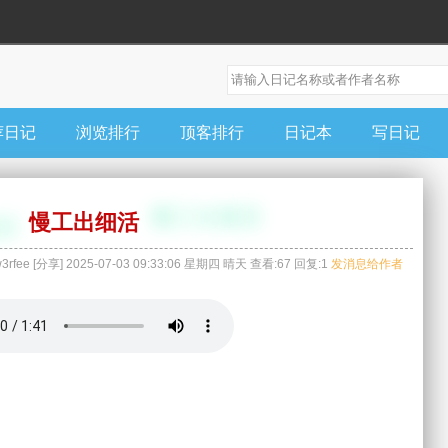
荐日记
浏览排行
顶客排行
日记本
写日记
慢工出细活
3rfee
[
分享
]
2025-07-03 09:33:06
星期四
晴天
查看:
67
回复:
1
发消息给作者