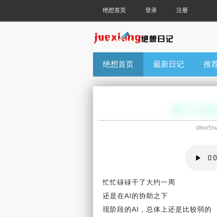
绝想首页
登录
注册
绝想首页
最新日记
推
dfwe5rw
忙忙碌碌干了大约一周
还是在AI的协助之下
现阶段的AI，总体上还是比较弱的