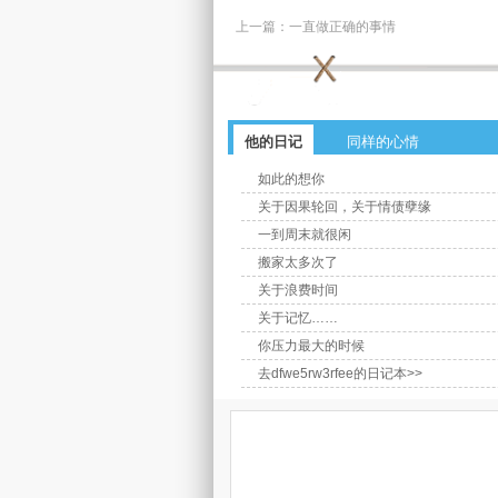
上一篇：
一直做正确的事情
他的日记
同样的心情
如此的想你
关于因果轮回，关于情债孽缘
一到周末就很闲
搬家太多次了
关于浪费时间
关于记忆……
你压力最大的时候
去dfwe5rw3rfee的日记本>>