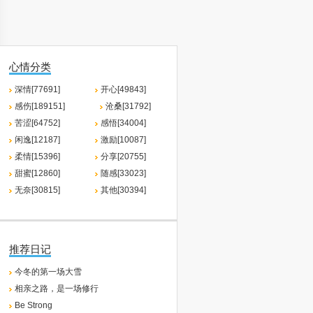
心情分类
深情[77691]
开心[49843]
感伤[189151]
沧桑[31792]
苦涩[64752]
感悟[34004]
闲逸[12187]
激励[10087]
柔情[15396]
分享[20755]
甜蜜[12860]
随感[33023]
无奈[30815]
其他[30394]
推荐日记
今冬的第一场大雪
相亲之路，是一场修行
Be Strong