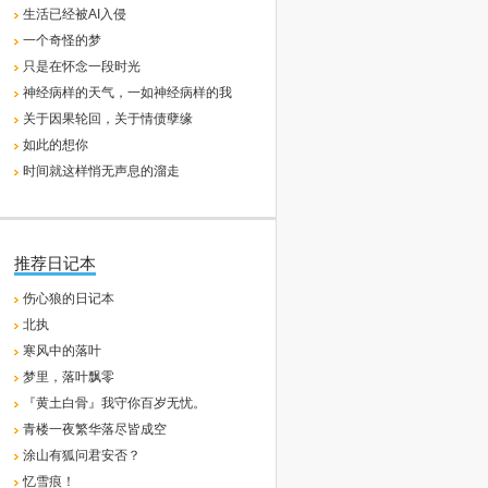
生活已经被AI入侵
一个奇怪的梦
只是在怀念一段时光
神经病样的天气，一如神经病样的我
关于因果轮回，关于情债孽缘
如此的想你
时间就这样悄无声息的溜走
推荐日记本
伤心狼的日记本
北执
寒风中的落叶
梦里，落叶飘零
『黄土白骨』我守你百岁无忧。
青楼一夜繁华落尽皆成空
涂山有狐问君安否？
忆雪痕！