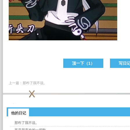
顶一下（
1
）
写日
上一篇：
那咋了我不说。
他的日记
那咋了我不说。