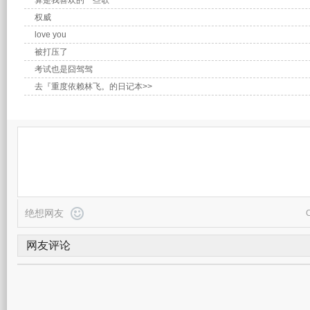
算是我喜欢的一些歌
权威
love you
被打压了
考试也是囧驾驾
去『重度依赖林飞。的日记本>>