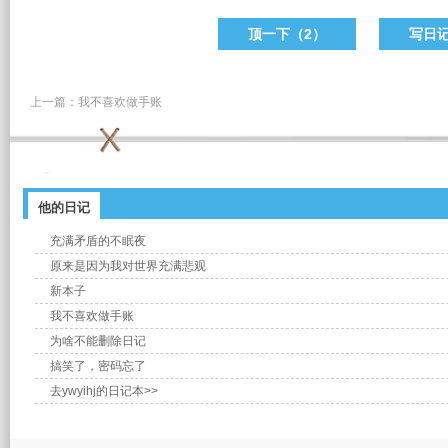
顶一下（
2
）
写日
上一篇：
我不喜欢做手账
他的日记
充满矛盾的不眠夜
原来是因为我对世界充满悲观
新本子
我不喜欢做手账
为啥不能删除日记
搞笑了，密码忘了
去ywyihj的日记本>>