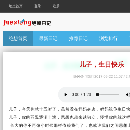
绝想首页
登录
注册
绝想首页
最新日记
推荐日记
浏览排行
儿子，生日快乐
静风铃
[
深情
]
2017-09-22 11:07:42
儿子，
今天
你就十五岁了，虽然没在
妈妈
身边，妈妈祝你
生日
儿子，你的羽翼逐渐丰满，思想也越来越独立，慢慢你的就这
长大的你不再像小时候那样依赖我们了，也或许我们之间思想