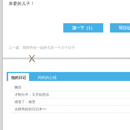
亲爱的
儿子！
顶一下（
1
）
写日
上一篇：
我和丹在一起的七百一十六个日子
他的日记
同样的心情
懈怠
才刚分开，又开始想念
感冒了，难受
去静风铃的日记本>>