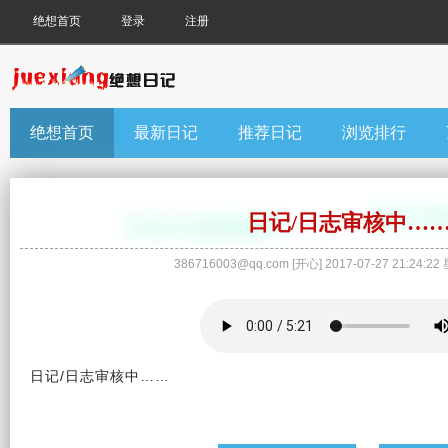
绝想首页
登录
注册
绝想首页
最新日记
推荐日记
浏览排行
日记/日志审核中…
386716003@qq.com
[
开心
]
2017-07-27 21:24:22
日记
/
日志
审核中……