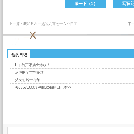
顶一下（
1
）
写日
上一篇：
我和丹在一起的六百七十六个日子
下
他的日记
Http首页家族火爆收人
从你的全世界路过
父女心路十九年
去386716003@qq.com的日记本>>