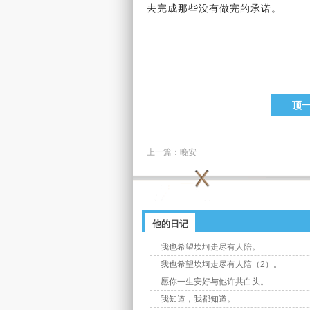
去完成那些没有做完的
承诺
。
顶
上一篇：
晚安
他的日记
我也希望坎坷走尽有人陪。
我也希望坎坷走尽有人陪（2）。
愿你一生安好与他许共白头。
我知道，我都知道。