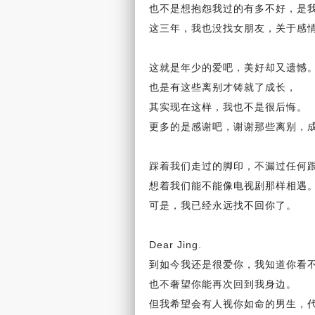
也不是想抱怨我过的有多不好，是
这三年，我也没找
女朋友
，
关于感
这就是年少的爱吧，美好却又遗憾
也是有这些
离别
才铸就了
成长
，
其实现在这样，我也不是很后悔。
更多的是感谢吧，谢谢那些离别，
踩着我们走过的脚印，不漏过任何
想着我们能不能像电视剧那样相遇
可是，我已经永远找不回你了。
Dear Jing.
到如今我还是很爱你，我知道你看
也不奢望你能再次回到我身边。
但我
希望
会有人视你如命的男生，