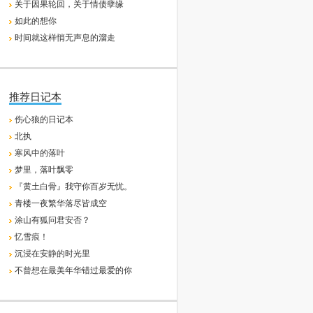
关于因果轮回，关于情债孽缘
如此的想你
时间就这样悄无声息的溜走
推荐日记本
伤心狼的日记本
北执
寒风中的落叶
梦里，落叶飘零
『黄土白骨』我守你百岁无忧。
青楼一夜繁华落尽皆成空
涂山有狐问君安否？
忆雪痕！
沉浸在安静的时光里
不曾想在最美年华错过最爱的你