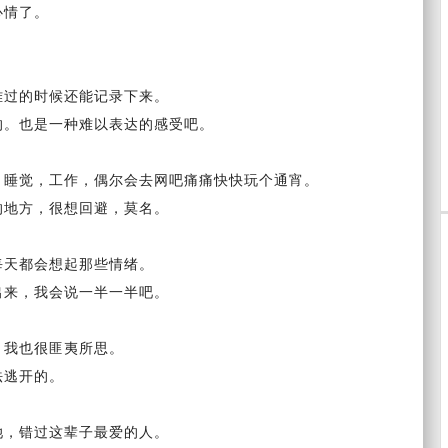
心情了。
难过的时候还能
记录
下来。
的。也是一种难以表达的感受吧。
，睡觉，工作，偶尔会去网吧痛痛快快玩个通宵。
的地方，很想回避，莫名。
每天都会想起那些情绪。
出来，
我会说
一半
一半吧。
，我也很匪夷所思。
法逃开的。
她，错过这辈子最爱的人。