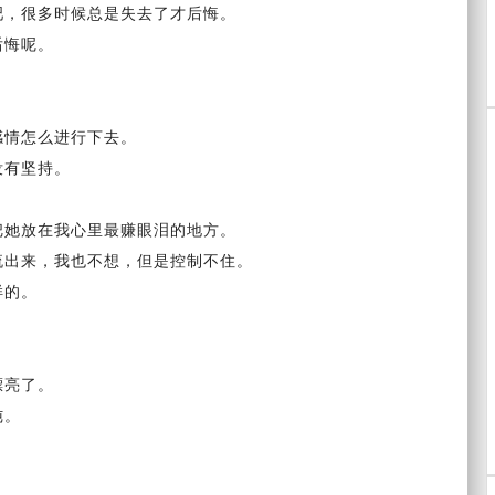
吧，很多时候总是
失去
了才
后悔
。
后悔呢。
感情怎么进行下去。
没有坚持。
把她放在我心里最赚
眼泪
的地方。
流出来，我也不想，但是控制不住。
样的。
。
漂亮
了。
纯。