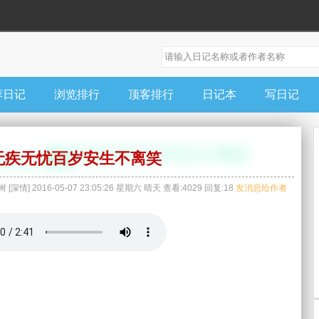
荐日记
浏览排行
顶客排行
日记本
写日记
无疾无忧百岁安生不离笑
树
[
深情
]
2016-05-07 23:05:26
星期六
晴天
查看:
4029
回复:
18
发消息给作者