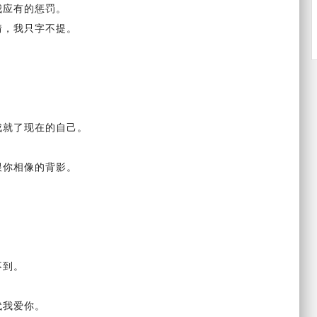
我应有的惩罚。
情，我只字不提。
。
成就了现在的自己。
跟你相像的背影。
。
不到。
代
我爱你
。