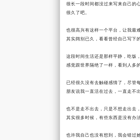
很长一段时间都没过来写来
自己
的
很久了吧。
也很高兴有这样一个平台，让我最
其实阔别已久，看看
曾经
自己写下
这段时间
生活
还是那样平静，吃饭
感觉
跟世界隔绝了一样，看到人多
已经很久没有去触碰
感情
了，尽管
朋友
说我一直活在
过去
，一直走不
也不是走不出去，只是不想走出去
其实很多时候，有些东西是没有办
也许我自己也没有想到，我会错过