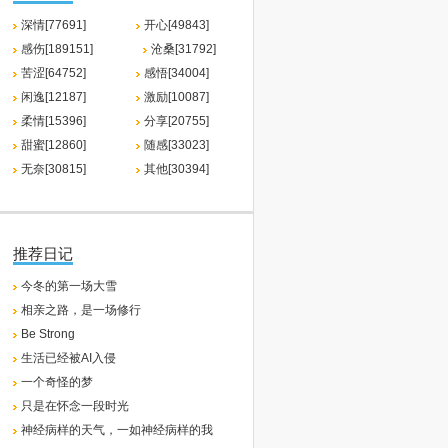
深情[77691]
开心[49843]
感伤[189151]
沧桑[31792]
苦涩[64752]
感悟[34004]
闲逸[12187]
激励[10087]
柔情[15396]
分享[20755]
甜蜜[12860]
随感[33023]
无奈[30815]
其他[30394]
推荐日记
今冬的第一场大雪
相亲之路，是一场修行
Be Strong
生活已经被AI入侵
一个奇怪的梦
只是在怀念一段时光
神经病样的天气，一如神经病样的我