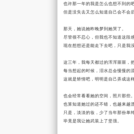
也许那
一年
的我是怎么也想不到的
但是没失去又怎么
知道
自己会不会
那天，她说她昨晚梦到她
哭了
。
尽管很不忍心，但我也不知道这段
现在想想还是能走下去吧，只是我
这三年，我每天都过的浑浑噩噩，
每当想起的时候，泪水总会慢慢的
这就是矫情吧，明明是自己弄成这
也会经常看看她的
空间
，照片那些
也算知道她过的还不错，也越来越
只是，淡淡的妆，少了当年那份单
毕竟是我让她武装上了坚强。