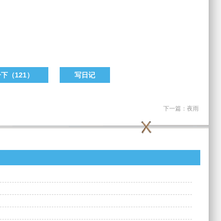
一下（
121
）
写日记
下一篇：
夜雨