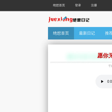
绝想首页
登录
注册
绝想首页
最新日记
推
愿你
千