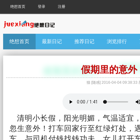
绝想首页
登录
注册
绝想首页
最新日记
推荐日记
浏览排行
假期里的意外
猫
[
随感
]
2016-04-04 09:38:33
清明
小长假，
阳光
明媚，气温适宜
忽生意外！打车
回家
行至红绿灯处，
车，与司机付钱找钱功夫，女儿打开