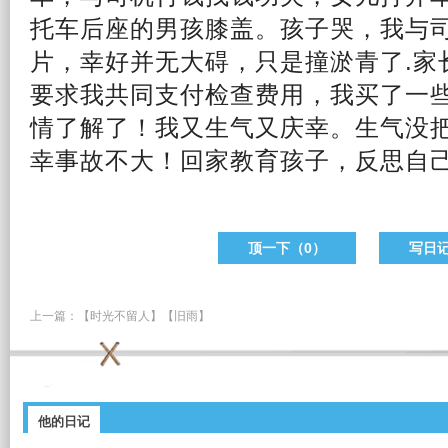
托车后座的男孩膝盖。孩子哭，我与
片，幸好并无大碍，只是撞淤青了.家
要求我共同支付检查费用，我买了一
情了解了！我又
生气
又庆幸。生气没
幸事故不大！回家教育孩子，反思
自
顶一下（
0
）
写日
上一篇：
【时光不留人】【旧雨】
他的日记