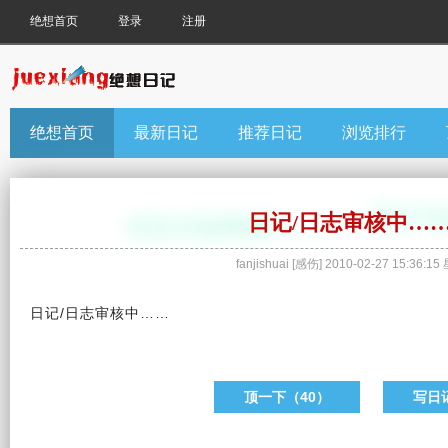
绝想首页
登录
注册
绝想首页
最新日记
推荐日记
浏览排行
日记/日志审核中…
fanjishuai
[
感伤
]
2010-02-27 15:36:15
日记
/
日志
审核中……
顶一下（
40
）
写日