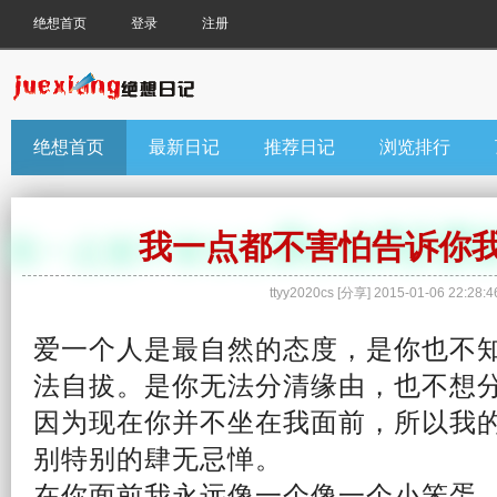
绝想首页
登录
注册
绝想首页
最新日记
推荐日记
浏览排行
我一点都不害怕告诉你
ttyy2020cs
[
分享
]
2015-01-06 22:28:4
爱
一个人
是最自然的态度，是你也不
法自拔。是你无法分清缘由，也不想
因为现在你并不坐在我面前，所以我
别特别的肆无忌惮。
在你面前我永远像一个像一个小笨蛋，