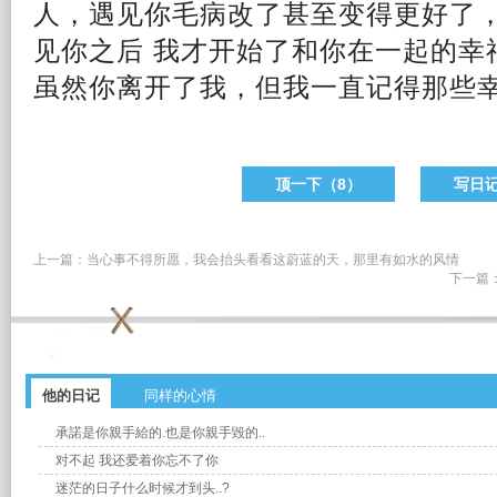
人，遇见你毛病改了甚至变得更好了
见你之后 我才
开始
了和你在一起的
幸
虽然你离开了我，但我一直记得那些
顶一下（
8
）
写日
上一篇：
当心事不得所愿，我会抬头看看这蔚蓝的天，那里有如水的风情
下一篇
他的日记
同样的心情
承諾是你親手給的.也是你親手毀的..
对不起 我还爱着你忘不了你
迷茫的日子什么时候才到头..?