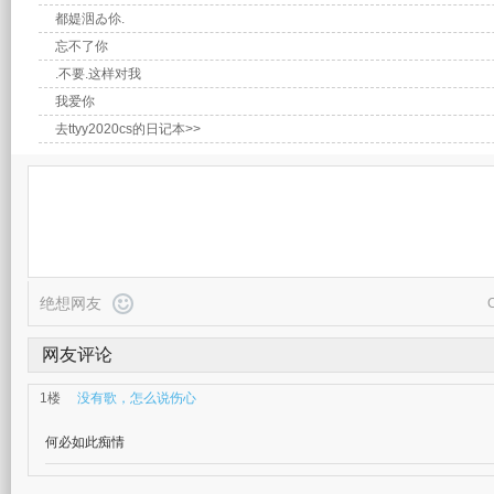
都媞洇ゐ伱.
忘不了你
.不要.这样对我
我爱你
去ttyy2020cs的日记本>>