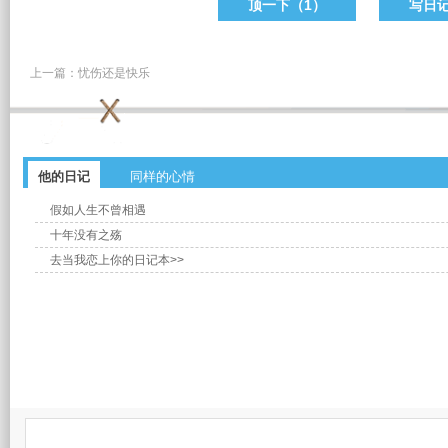
顶一下（
1
）
写日
上一篇：
忧伤还是快乐
他的日记
同样的心情
假如人生不曾相遇
十年没有之殇
去当我恋上你的日记本>>