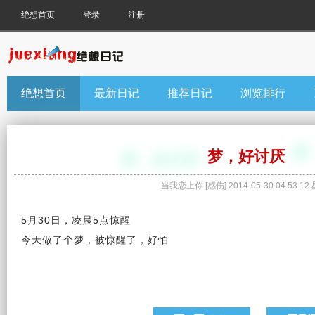
绝想首页
登录
注册
绝想首页
最新日记
推荐日记
浏览排行
梦，好讨厌
当我恋上你
[
感伤
]
2014-05-30 04:53:12
5月30日，凌晨5点惊醒
今天
做了个梦，被惊醒了，好怕