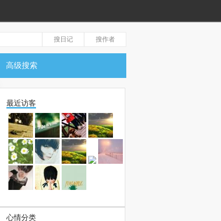
高级搜索
最近访客
心情分类