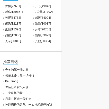
深情[77691]
开心[49843]
感伤[189151]
沧桑[31792]
苦涩[64752]
感悟[34004]
闲逸[12187]
激励[10087]
柔情[15396]
分享[20755]
甜蜜[12860]
随感[33023]
无奈[30815]
其他[30394]
推荐日记
今冬的第一场大雪
相亲之路，是一场修行
Be Strong
生活已经被AI入侵
一个奇怪的梦
只是在怀念一段时光
神经病样的天气，一如神经病样的我