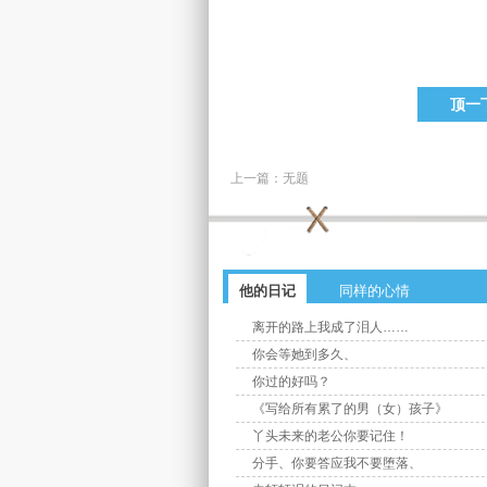
顶一
上一篇：
无题
他的日记
同样的心情
离开的路上我成了泪人……
你会等她到多久、
你过的好吗？
《写给所有累了的男（女）孩子》
丫头未来的老公你要记住！
分手、你要答应我不要堕落、