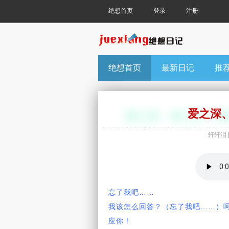
绝想首页
登录
注册
绝想首页
最新日记
推
爱之深
轩轩泪
忘了我吧……
我该怎么回答？（忘了我吧……）
应你！