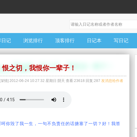
荐日记
浏览排行
顶客排行
日记本
写日记
、恨之切，我恨你一辈子！
[
深情
]
2012-06-24 10:27:32
星期日
阴天
查看:
23618
回复:
287
发消息给作者
呵呵你毁了我一生，一句不负责任的话搪塞了一切？好！我答