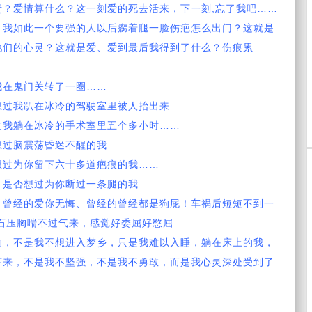
责？
爱情
算什么？这一刻爱的死去活来，下一刻,忘了我吧……
？我如此一个要强的人以后瘸着腿一脸伤疤怎么出门？这就是
他们的
心灵
？这就是爱、爱到
最后
我得到了什么？伤痕累
我在鬼门关转了一圈……
想过我趴在冰冷的驾驶室里被人抬出来…
过我躺在冰冷的手术室里五个多小时……
想过脑震荡昏迷不醒的我……
想过为你留下六十多道疤痕的我……
；是否想过为你断过一条腿的我……
、曾经的爱你无悔、曾经的曾经都是狗屁！车祸后短短不到一
石压胸喘不过气来，
感觉
好委屈好憋屈……
响，不是我不想进入梦乡，只是我难以入睡，躺在床上的我，
下来，不是我不坚强，不是我不勇敢，而是我心灵深处受到了
……