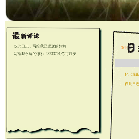
仅此日志，写给我已远逝的妈妈
写给我永远的QQ：43233701,你可以安
心的睡一觉了
忆《花
仅此日