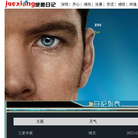
深情 |
开心 |
感伤 |
沧桑 |
苦涩 |
感悟 |
闲逸 
zss
See
主题
天气
三更半夜
晴天
2025-0